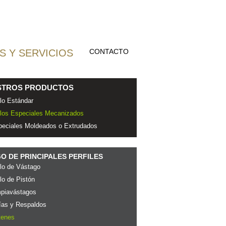
 Y SERVICIOS
CONTACTO
STROS PRODUCTOS
lo Estándar
llos Especiales Mecanizados
peciales Moldeados o Extrudados
O DE PRINCIPALES PERFILES
lo de Vástago
lo de Pistón
mpiavástagos
ías y Respaldos
tenes