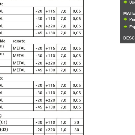
Us
MATE
Pri
Esp
DESC