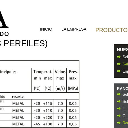
INICIO
LA EMPRESA
PRODUCTOS
 PERFILES)
NUE
Sel
Se
Es
RANG
Sel
Sel
Li
Gu
Re